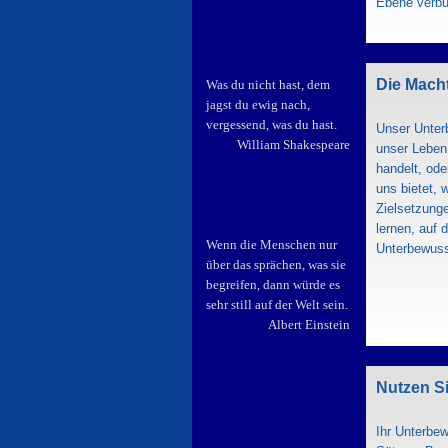
Ebene verbun
Die Mach
Was du nicht hast, dem
jagst du ewig nach,
vergessend, was du hast.
Unser Unterb
William Shakespeare
unser Leben
handelt, ode
uns bietet, 
Zielsetzung
lernen, auf 
Wenn die Menschen nur
Unterbewuss
über das sprächen, was sie
begreifen, dann würde es
sehr still auf der Welt sein.
Albert Einstein
Nutzen S
Ihr Unterbew