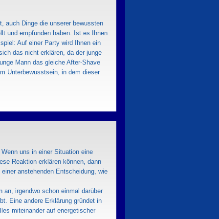
ert, auch Dinge die unserer bewussten
ellt und empfunden haben. Ist es Ihnen
iel: Auf einer Party wird Ihnen ein
ich das nicht erklären, da der junge
r junge Mann das gleiche After-Shave
em Unterbewusstsein, in dem dieser
 Wenn uns in einer Situation eine
iese Reaktion erklären können, dann
ei einer anstehenden Entscheidung, wie
n an, irgendwo schon einmal darüber
bt. Eine andere Erklärung gründet in
les miteinander auf energetischer