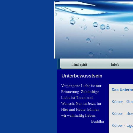
mind-spirit
Info's
Unterbewusstsein
Vergangene Liebe ist nur
Das Unterb
Erinnerung. Zukünftige
Liebe ist Traum und
Körper - Gei
Wunsch. Nur im Jetzt, im
Hier und Heute, können
Körper - Be
wir wahrhaftig lieben.
Buddha
Körper - Eg