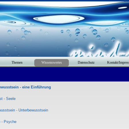
Themen
Wissenswertes
Datenschutz
Kontakt/Impre
ewusstsein - eine Einführung
st - Seele
wusstsein - Unterbewusstsein
o - Psyche