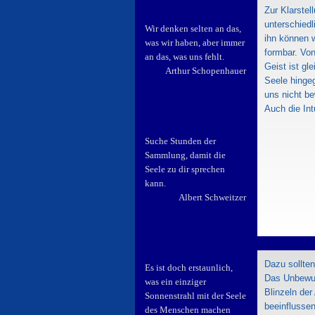
Zur Klarstel
unterschied
Wir denken selten an das,
ihn können w
was wir haben, aber immer
formbar. Vo
an das, was uns fehlt.
Geist ist gl
Arthur Schopenhauer
Seele hingeg
uns nicht b
Auch die Int
Suche Stunden der
Sammlung, damit die
Seele zu dir sprechen
kann.
Albert Schweitzer
Dazu sollten
Es ist doch erstaunlich,
Das Unbewus
was ein einziger
Blinzeln der
Sonnenstrahl mit der Seele
beeinflussen
des Menschen machen