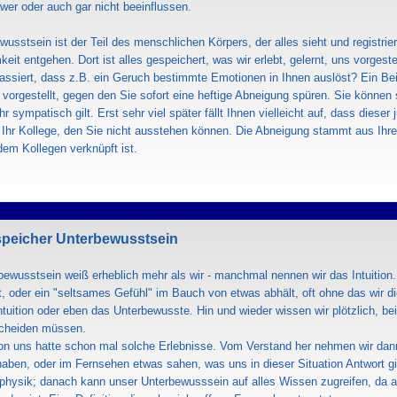
wer oder auch gar nicht beeinflussen.
usstsein ist der Teil des menschlichen Körpers, der alles sieht und registri
it entgehen. Dort ist alles gespeichert, was wir erlebt, gelernt, uns vorgest
ssiert, dass z.B. ein Geruch bestimmte Emotionen in Ihnen auslöst? Ein Beisp
vorgestellt, gegen den Sie sofort eine heftige Abneigung spüren. Sie können s
r sympatisch gilt. Erst sehr viel später fällt Ihnen vielleicht auf, dass diese
e Ihr Kollege, den Sie nicht ausstehen können. Die Abneigung stammt aus Ihr
em Kollegen verknüpft ist.
peicher Unterbewusstsein
ewusstsein weiß erheblich mehr als wir - manchmal nennen wir das Intuition.
, oder ein "seltsames Gefühl" im Bauch von etwas abhält, oft ohne das wir d
Intuition oder eben das Unterbewusste. Hin und wieder wissen wir plötzlich, b
scheiden müssen.
von uns hatte schon mal solche Erlebnisse. Vom Verstand her nehmen wir dan
aben, oder im Fernsehen etwas sahen, was uns in dieser Situation Antwort gi
physik; danach kann unser Unterbewusssein auf alles Wissen zugreifen, da al