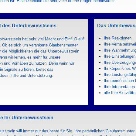
den ist. Eine Definition die sehr viele offene Fragen beantwortet.
t des Unterbewusstseins
Das Unterbewusst
Ihre Reaktionen
ewusstsein hat sehr viel Macht und Einfluß auf
Ihre Verhaltenswe
. Ob es sich um verankerte Glaubensmuster
Ihre Wahrnehmun
r die Möglichkeiten die das Unterbewusstsein
Ihre Einstellungen
wenn wir lernen, es mehr für unsere
Ihre Überzeugung
en und Vorhaben zu nutzen. Denn wenn wir
Ihr körperliches 
die Signale zu hören, bietet das
Ihre Leistungsfähi
tsein Hilfe und Unterstützung.
Ihre persönlichen 
Ihre Interpretatio
alle Ihre Aktivitäte
ie Ihr Unterbewusstsein
usstsein will immer nur das beste für Sie. Ihre persönlichen Glaubensmuster 