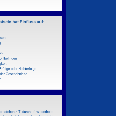
sein hat Einfluss auf:
isen
g
en
Wohlbefinden
gkeit
Erfolge oder Nichterfolge
n der Geschehnisse
n
entstehen z.T. durch oft wiederholte