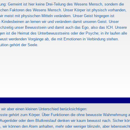
lung: Gemeint ist hier keine Drei-Teilung des Wesens Mensch, sondern die
lichen Faktoren des Wesens Mensch. Unser Körper ist physisch vorhanden,
ir meist mit physischen Mitteln verändern. Unser Geist hingegen ist
n Kindesbeinen an lernen wir und verändern damit unseren Geist. Unser
eichzeitig unser Bewusstsein und damit auch das Ego, also das ICH. Unsere
en ist die Heimat des Unterbewusstseins oder der Psyche; in ihr laufen alle
ewust werdenden Vorgänge ab, die mit Emotionen in Verbindung stehen.
uition gehört der Seele.
 wir aber einen kleinen Unterschied berücksichtigen:
ste gehört zum Körper. Über Funktionen die ohne bewusste Wahrnehmung ab
 Augenlider oder dem Blutkreislauf denken wir kaum bewusst nach. Sicher kön
, wir können den Atem anhalten, mehr oder weniger blinzeln, aber lebenswicht