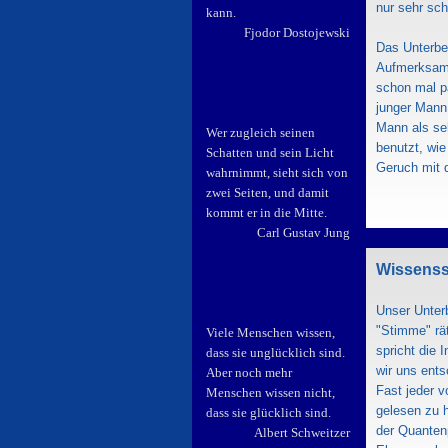
nur sehr sch
kann.
Fjodor Dostojewski
Das Unterbew
Aufmerksamke
schon mal pa
junger Mann 
Mann als seh
Wer zugleich seinen
benutzt, wi
Schatten und sein Licht
Geruch mit d
wahrnimmt, sieht sich von
zwei Seiten, und damit
kommt er in die Mitte.
Carl Gustav Jung
Wissenss
Unser Unterb
"Stimme" rät
Viele Menschen wissen,
spricht die 
dass sie unglücklich sind.
wir uns ent
Aber noch mehr
Fast jeder 
Menschen wissen nicht,
gelesen zu h
dass sie glücklich sind.
der Quanten
Albert Schweitzer